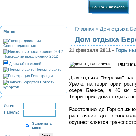
Приэльбрусье
Домбай
Красная Поляна
Банное и Абзаково
З
Главная
»
Дом отдыха Бе
Меню
Дом отдыха Бер
Спецпредложения
21 февраля 2011 -
Горыны
Новогодние предложения 2012
Доска объявлений
РАСПО
Поиск по сайту
Регистрация
Дом отдыха "Березки" ра
Новости
Урале, на территории респ
курортов
озера Банное, в 40 км о
Территория дома отдыха оп
Логин:
Расстояние до Горнолыжног
Пароль:
расстояние до Горнолыжн
осуществляется транспорто
Запомнить
меня