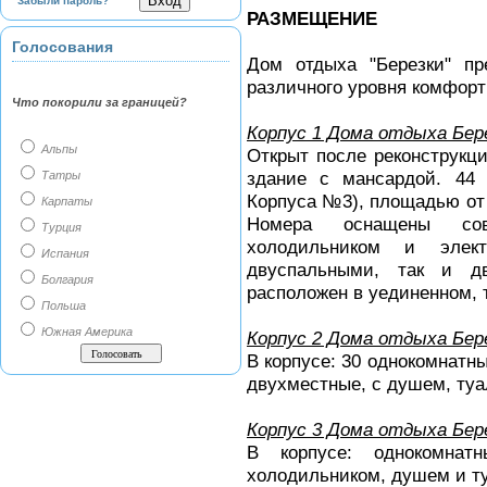
Забыли пароль?
РАЗМЕЩЕНИЕ
Голосования
Дом отдыха "Березки" пр
различного уровня комфорт
Что покорили за границей?
Корпус 1 Дома отдыха Бер
Альпы
Открыт после реконструкц
здание с мансардой. 44
Татры
Корпуса №3), площадью от 
Карпаты
Номера оснащены сов
Турция
холодильником и элект
Испания
двуспальными, так и д
Болгария
расположен в уединенном, 
Польша
Южная Америка
Корпус 2 Дома отдыха Бер
В корпусе: 30 однокомнатн
двухместные, с душем, туа
Корпус 3 Дома отдыха Бер
В корпусе: однокомнат
холодильником, душем и т