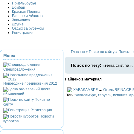
Приэльбрусье
Домбай
Красная Поляна
Банное и Абзаково
Завьялиха
Другие
Отдых за рубежом
Регистрация
Главная
»
Поиск по сайту
»
Поиск по 
Меню
Поиск по тегу:
«reina cristina»
Спецпредложения
Найдено 1 материал
Новогодние предложения 2012
Доска
ХАВАЛАМБРЕ
→
Отель REINA CRI
объявлений
Теги:
хаваламбре
,
теруэль
,
испания
,
ар
Поиск по
сайту
Регистрация
Новости
курортов