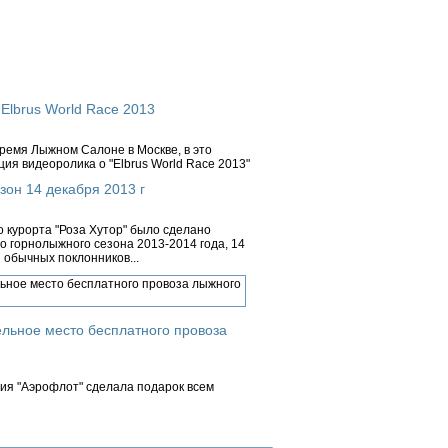
Elbrus World Race 2013
ремя Лыжном Салоне в Москве, в это
ия видеоролика о "Elbrus World Race 2013"
зон 14 декабря 2013 г
 курорта "Роза Хутор" было сделано
о горнолыжного сезона 2013-2014 года, 14
 обычных поклонников...
льное место бесплатного провоза
ния "Аэрофлот" сделала подарок всем
ерь, в период осенне-зимнего сезона,
ые...