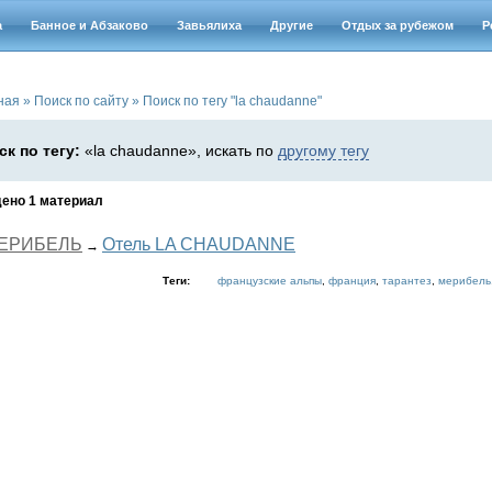
а
Банное и Абзаково
Завьялиха
Другие
Отдых за рубежом
Р
ная
»
Поиск по сайту
»
Поиск по тегу "la chaudanne"
ск по тегу:
«la chaudanne», искать по
другому тегу
ено 1 материал
ЕРИБЕЛЬ
Отель LA CHAUDANNE
→
Теги:
французские альпы
,
франция
,
тарантез
,
мерибель