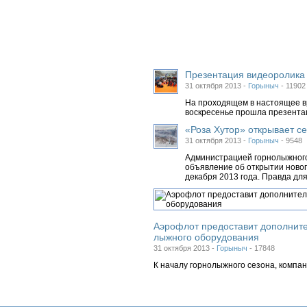
Презентация видеоролика 
31 октября 2013 -
Горыныч
-
11902
На проходящем в настоящее в
воскресенье прошла презентац
«Роза Хутор» открывает се
31 октября 2013 -
Горыныч
-
9548
Администрацией горнолыжного
объявление об открытии новог
декабря 2013 года. Правда для
Аэрофлот предоставит дополните
лыжного оборудования
31 октября 2013 -
Горыныч
-
17848
К началу горнолыжного сезона, компа
поклонникам горнолыжного спорта. Теп
лицам, направляющимся на горнолыжн