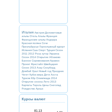
Италия
Австрия
Доломитовые
альпы
Отель
Альпы
Франция
Французские альпы
Андорра
Красная поляна
Сочи
Приэльбрусье
Горнолыжный курорт
Испания
Сша
Спорт
Турция
Сезон
2011 2012
Роза хутор
Украина
Сезон 2014
Открытие
Абзаково
Банное
Соревнования
Арамон
Проект
Фристайл
Швейцария
Сезон 2013
Азау
Сноуборд
Домбай
Урал
Новый год
Праздник
Чегет
Кубок мира
Дети
Аоста
Туризм
Кбр
Олимпиада 2014
Открытие сезона
Лето 2013
Карпаты
Тироль
Цены
Снегопад
Рождество
Архыз
Курсы валют
81,13