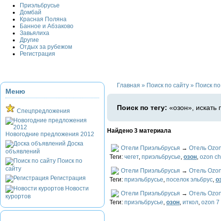
Приэльбрусье
Домбай
Красная Поляна
Банное и Абзаково
Завьялиха
Другие
Отдых за рубежом
Регистрация
Главная
»
Поиск по сайту
»
Поиск по 
Меню
Поиск по тегу:
«озон», искать
Спецпредложения
Найдено 3 материала
Новогодние предложения 2012
Доска
Отели Приэльбрусья
→
Отель Ozon
объявлений
Теги:
чегет
,
приэльбрусье
,
озон
,
ozon ch
Поиск по
сайту
Отели Приэльбрусья
→
Отель Ozo
Регистрация
Теги:
приэльбрусье
,
поселок эльбрус
,
о
Новости
Отели Приэльбрусья
→
Отель Ozon
курортов
Теги:
приэльбрусье
,
озон
,
иткол
,
ozon 7 