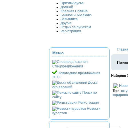
Приэльбрусье
Домбай
Красная Поляна
Банное и Абзаково
Завьялиха
Другие
Отдых за рубежом
Регистрация
Главн
Меню
Поиск
Спецпредложения
Новогодние предложения
Найдено 
2012
Доска
Ново
объявлений
Теги:
шту
Поиск по
кардрона
сайту
Регистрация
Новости
курортов