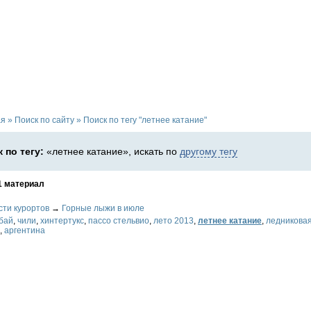
ая
»
Поиск по сайту
»
Поиск по тегу "летнее катание"
 по тегу:
«летнее катание», искать по
другому тегу
1 материал
сти курортов
→
Горные лыжи в июле
бай
,
чили
,
хинтертукс
,
пассо стельвио
,
лето 2013
,
летнее катание
,
ледниковая
,
аргентина