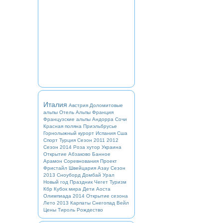
Италия
Австрия
Доломитовые
альпы
Отель
Альпы
Франция
Французские альпы
Андорра
Сочи
Красная поляна
Приэльбрусье
Горнолыжный курорт
Испания
Сша
Спорт
Турция
Сезон 2011 2012
Сезон 2014
Роза хутор
Украина
Открытие
Абзаково
Банное
Арамон
Соревнования
Проект
Фристайл
Швейцария
Азау
Сезон
2013
Сноуборд
Домбай
Урал
Новый год
Праздник
Чегет
Туризм
Кбр
Кубок мира
Дети
Аоста
Олимпиада 2014
Открытие сезона
Лето 2013
Карпаты
Снегопад
Вейл
Цены
Тироль
Рождество