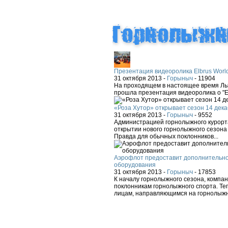
Презентация видеоролика Elbrus Worl
31 октября 2013 -
Горыныч
-
11904
На проходящем в настоящее время Лыж
прошла презентация видеоролика о "El
«Роза Хутор» открывает сезон 14 дека
31 октября 2013 -
Горыныч
-
9552
Администрацией горнолыжного курорта
открытии нового горнолыжного сезона 
Правда для обычных поклонников...
Аэрофлот предоставит дополнительно
оборудования
31 октября 2013 -
Горыныч
-
17853
К началу горнолыжного сезона, компа
поклонникам горнолыжного спорта. Теп
лицам, направляющимся на горнолыжн