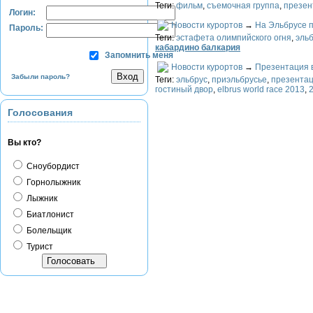
Теги:
фильм
,
съемочная группа
,
презен
Логин:
Новости курортов
→
На Эльбрусе 
Пароль:
Теги:
эстафета олимпийского огня
,
эль
кабардино балкария
Запомнить меня
Новости курортов
→
Презентация в
Забыли пароль?
Теги:
эльбрус
,
приэльбрусье
,
презентац
гостиный двор
,
elbrus world race 2013
,
Голосования
Вы кто?
Сноубордист
Горнолыжник
Лыжник
Биатлонист
Болельщик
Турист