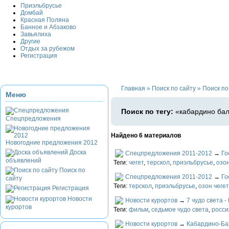
Приэльбрусье
Домбай
Красная Поляна
Банное и Абзаково
Завьялиха
Другие
Отдых за рубежом
Регистрация
Главная
»
Поиск по сайту
»
Поиск по
Меню
Поиск по тегу:
«кабардино бал
Спецпредложения
Найдено 6 материалов
Новогодние предложения 2012
Доска
Спецпредложения 2011-2012
→
Го
объявлений
Теги:
чегет
,
терскол
,
приэльбрусье
,
озон
Поиск по
Спецпредложения 2011-2012
→
Го
сайту
Теги:
терскол
,
приэльбрусье
,
озон чегет
Регистрация
Новости
Новости курортов
→
7 чудо света 
курортов
Теги:
фильм
,
седьмое чудо света
,
росси
Новости курортов
→
Кабардино-Ба