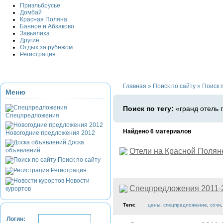
Приэльбрусье
Домбай
Красная Поляна
Банное и Абзаково
Завьялиха
Другие
Отдых за рубежом
Регистрация
Главная
»
Поиск по сайту
»
Поиск п
Меню
Поиск по тегу:
«гранд отель 
Спецпредложения
Найдено 6 материалов
Новогодние предложения 2012
Доска
объявлений
Отели на Красной Полян
Поиск по сайту
Регистрация
Новости
Спецпредложения 2011-
курортов
Теги:
цены
,
спецпредложение
,
сочи
Логин: