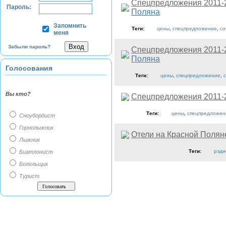
Спецпредложения 2011-
Пароль:
Поляна
Запомнить
Теги:
цены
,
спецпредложение
,
со
меня
Забыли пароль?
Спецпредложения 2011-
Поляна
Голосования
Теги:
цены
,
спецпредложение
,
Вы кто?
Спецпредложения 2011-
Теги:
цены
,
спецпредложен
Сноубордист
Горнолыжник
Отели на Красной Полян
Лыжник
Теги:
рэди
Биатлонист
Болельщик
Турист