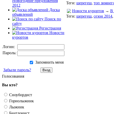
Новогодние предложения
Теги:
шерегеш
,
топ зимнег
2012
Доска
Новости курортов
→
В
объявлений
Теги:
шерегеш
,
сезон 2014
Поиск по
сайту
Регистрация
Новости
курортов
Логин:
Пароль:
Запомнить меня
Забыли пароль?
Голосования
Вы кто?
Сноубордист
Горнолыжник
Лыжник
Биатлонист