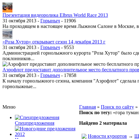
Презентация видеоролика Elbrus World Race 2013
31 октября 2013 -
Горыныч
-
11906
На проходящем в настоящее время Лыжном Салоне в Москве, в э
«Роза Хутор» открывает сезон 14 декабря 2013 г
31 октября 2013 -
Горыныч
-
9553
Администрацией горнолыжного курорта "Роза Хутор" было сдел
поклонников...
Аэрофлот предоставит дополнительное место бесплатного про
31 октября 2013 -
Горыныч
-
17858
К началу горнолыжного сезона, компания "Аэрофлот" сделала 
горнолыжные...
Приэльбрусье
Домбай
Красная Поляна
Банное и Абзаково
Меню
Главная
»
Поиск по сайту
»
Поиск по тегу:
«гора туман
Спецпредложения
Найдено 2 материала
Новости курортов
→
Ш