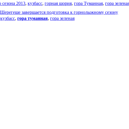
о сезона 2013
,
кузбасс
,
горная шория
,
гора Туманная
,
гора зелена
 Шерегеше завершается подготовка к горнолыжному сезону
,
кузбасс
,
гора туманная
,
гора зеленая