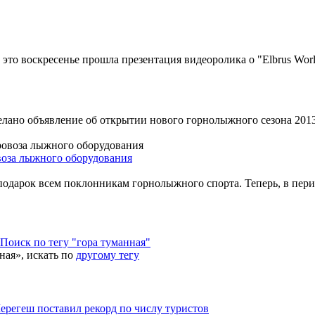
то воскресенье прошла презентация видеоролика о "Elbrus Worl
ано объявление об открытии нового горнолыжного сезона 2013-
воза лыжного оборудования
подарок всем поклонникам горнолыжного спорта. Теперь, в пери
Завьялиха
Другие
Отдых за рубежом
Регистрация
Поиск по тегу "гора туманная"
ная», искать по
другому тегу
ерегеш поставил рекорд по числу туристов