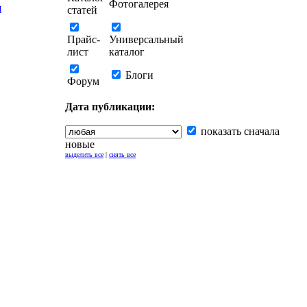
Фотогалерея
я
статей
Прайс-
Универсальный
лист
каталог
Блоги
Форум
Дата публикации:
показать сначала
новые
выделить все
|
снять все