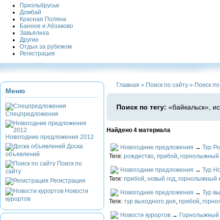
Приэльбрусье
Домбай
Красная Поляна
Банное и Абзаково
Завьялиха
Другие
Отдых за рубежом
Регистрация
Главная
»
Поиск по сайту
»
Поиск по
Меню
Поиск по тегу:
«байкальск», и
Спецпредложения
Найдено 4 материала
Новогодние предложения 2012
Доска
Новогодние предложения
→
Тур Р
объявлений
Теги:
рождество
,
прибой
,
горнолыжный 
Поиск по
Новогодние предложения
→
Тур Н
сайту
Теги:
прибой
,
новый год
,
горнолыжный 
Регистрация
Новости
Новогодние предложения
→
Тур в
курортов
Теги:
тур выходного дня
,
прибой
,
горно
Новости курортов
→
Горнолыжный 