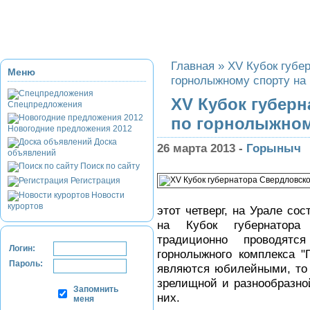
Приэльбрусье
Домбай
Красная Поляна
Банное и Абзаково
З
Главная
»
XV Кубок губе
Меню
горнолыжному спорту на 
XV Кубок губерн
Спецпредложения
по горнолыжном
Новогодние предложения 2012
Доска
26 марта 2013 -
Горыныч
объявлений
Поиск по сайту
Регистрация
Новости
курортов
этот четверг, на Урале со
на Кубок губернатора 
традиционно проводят
Логин:
горнолыжного комплекса "
Пароль:
являются юбилейными, то
зрелищной и разнообразной
Запомнить
них.
меня