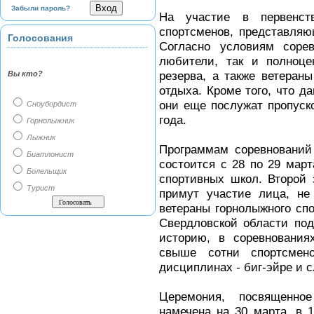
Забыли пароль?
На участие в первенст
спортсменов, представляю
Голосования
Согласно условиям соре
любители, так и полноце
резерва, а также ветераны
Вы кто?
отдыха. Кроме того, что 
они еще послужат пропуск
Сноубордист
года.
Горнолыжник
Лыжник
Программам соревнований
Биатлонист
состоится с 28 по 29 март
Болельщик
спортивных школ. Второй 
Турист
примут участие лица, не
ветераны горнолыжного спо
Свердловской области под
историю, в соревнования
свыше сотни спортсмен
дисциплинах - биг-эйре и 
Церемония, посвященно
намечена на 30 марта, в 1