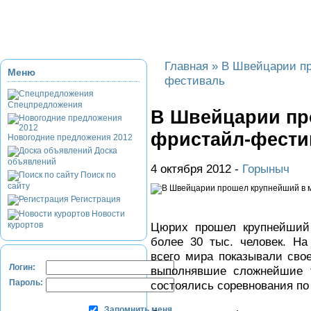
Приэльбрусье
Домбай
Красная Поляна
Банное и Абзаково
З
Главная
»
В Швейцарии пр
Меню
фестиваль
Спецпредложения
В Швейцарии пр
фристайл-фести
Новогодние предложения 2012
Доска
объявлений
4 октября 2012 -
Горыныч
Поиск по
сайту
Регистрация
Новости
курортов
Цюрих прошел крупнейший
более 30 тыс. человек. Н
всего мира показывали сво
Логин:
выполнявшие сложнейшие т
Пароль:
состоялись соревнования по
Запомнить меня