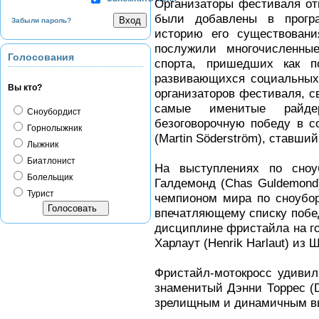
Организаторы фестиваля от
были добавлены в прогр
Забыли пароль?
историю его существовани
послужили многочисленны
Голосования
спорта, пришедших как п
развивающихся социальных 
Вы кто?
организаторов фестиваля, с
самые именитые райде
Сноубордист
безоговорочную победу в 
Горнолыжник
(Martin Söderström), ставши
Лыжник
Биатлонист
На выступлениях по сно
Болельщик
Галдемонд (Chas Guldemond
Турист
чемпионом мира по сноубо
впечатляющему списку побед
дисциплине фристайла на го
Харлаут (Henrik Harlaut) из 
Фристайл-мотокросс удивил
знаменитый Дэнни Торрес (D
зрелищным и динамичным вы