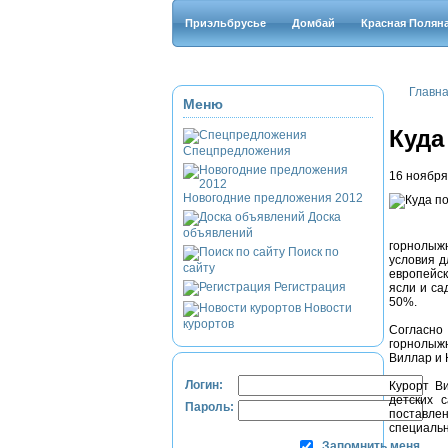
Приэльбрусье
Домбай
Красная Полян
Главн
Меню
Куда
Спецпредложения
16 ноября
Новогодние предложения 2012
Доска
объявлений
горнолыжн
Поиск по
условия д
сайту
европейс
Регистрация
ясли и са
50%.
Новости
курортов
Согласно
горнолыж
Виллар и 
Логин:
Курорт В
детских 
Пароль:
поставле
специальн
Запомнить меня