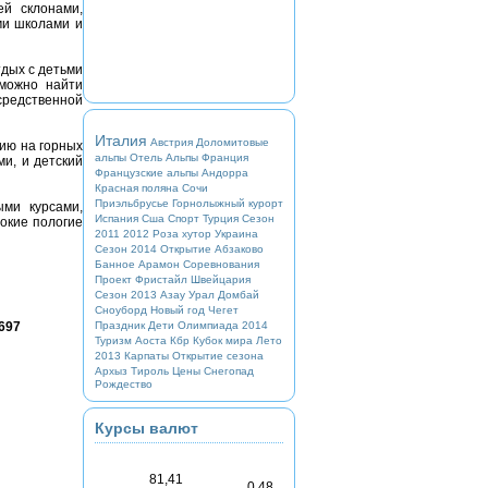
й склонами,
ми школами и
дых с детьми
 можно найти
средственной
Италия
Австрия
Доломитовые
ию на горных
альпы
Отель
Альпы
Франция
и, и детский
Французские альпы
Андорра
Красная поляна
Сочи
Приэльбрусье
Горнолыжный курорт
ми курсами,
Испания
Сша
Спорт
Турция
Сезон
окие пологие
2011 2012
Роза хутор
Украина
Сезон 2014
Открытие
Абзаково
Банное
Арамон
Соревнования
Проект
Фристайл
Швейцария
Сезон 2013
Азау
Урал
Домбай
Сноуборд
Новый год
Чегет
Праздник
Дети
Олимпиада 2014
697
Туризм
Аоста
Кбр
Кубок мира
Лето
2013
Карпаты
Открытие сезона
Архыз
Тироль
Цены
Снегопад
Рождество
Курсы валют
81,41
0,48