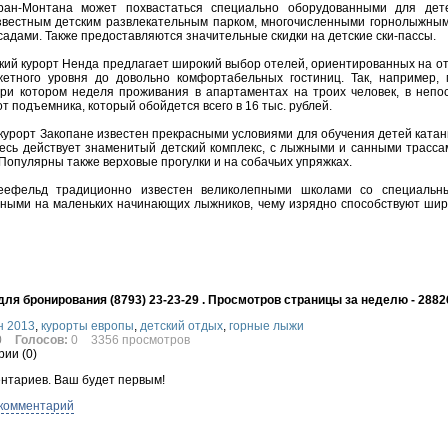
ран-Монтана может похвастаться специально оборудованными для дете
звестным детским развлекательным парком, многочисленными горнолыжны
садами. Также предоставляются значительные скидки на детские ски-пассы.
ий курорт Ненда предлагает широкий выбор отелей, ориентированных на от
жетного уровня до довольно комфортабельных гостиниц. Так, например,
ри котором неделя проживания в апартаментах на троих человек, в непо
от подъемника, который обойдется всего в 16 тыс. рублей.
курорт Закопане известен прекрасными условиями для обучения детей катан
есь действует знаменитый детский комплекс, с лыжными и санными трассам
 Популярны также верховые прогулки и на собачьих упряжках.
еефельд традиционно известен великолепными школами со специальны
ными на маленьких начинающих лыжников, чему изрядно способствуют шир
ля бронирования (8793) 23-23-29 . Просмотров страницы за неделю - 2882
н 2013
,
курорты европы
,
детский отдых
,
горные лыжи
0
Голосов:
0
3356 просмотров
ии (
0
)
нтариев. Ваш будет первым!
 комментарий