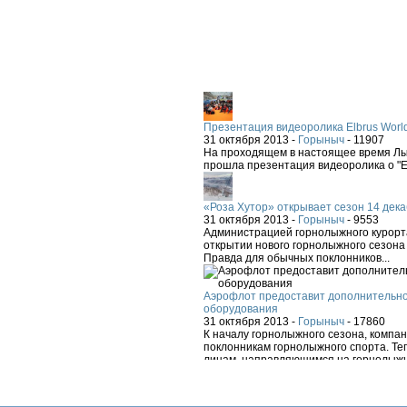
Презентация видеоролика Elbrus Worl
31 октября 2013 -
Горыныч
-
11907
На проходящем в настоящее время Лыж
прошла презентация видеоролика о "El
«Роза Хутор» открывает сезон 14 дека
31 октября 2013 -
Горыныч
-
9553
Администрацией горнолыжного курорта
открытии нового горнолыжного сезона 
Правда для обычных поклонников...
Аэрофлот предоставит дополнительно
оборудования
31 октября 2013 -
Горыныч
-
17860
К началу горнолыжного сезона, компа
поклонникам горнолыжного спорта. Теп
лицам, направляющимся на горнолыжн