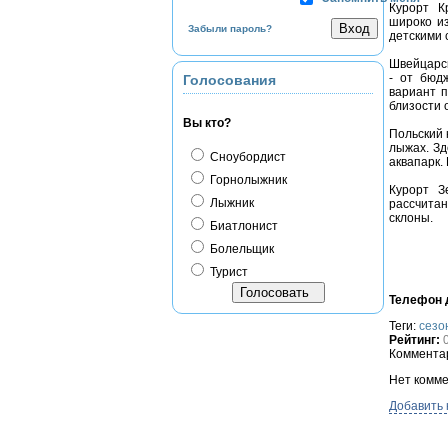
Курорт К
широко и
Забыли пароль?
детскими 
Швейцарск
- от бюд
Голосования
вариант п
близости 
Вы кто?
Польский 
лыжах. Зд
Сноубордист
аквапарк.
Горнолыжник
Курорт З
Лыжник
рассчитан
склоны.
Биатлонист
Болельщик
Турист
Телефон д
Теги:
сезо
Рейтинг:
Комментар
Нет комме
Добавить