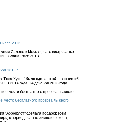
d Race 2013
ном Салоне в Москве, в это воскресенье
brus World Race 2013"
бря 2013 г
 "Роза Хутор" было сделано объявление об
2013-2014 года, 14 декабря 2013 года.
е место бесплатного провоза лыжного
ния "Аэрофлот" сделала подарок всем
ерь, в период осенне-зимнего сезона,
ые...