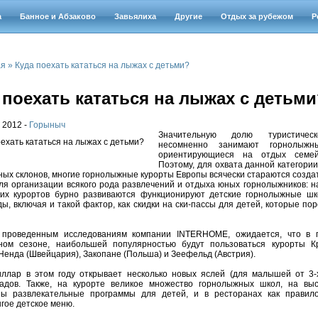
а
Банное и Абзаково
Завьялиха
Другие
Отдых за рубежом
Р
ая
»
Куда поехать кататься на лыжах с детьми?
 поехать кататься на лыжах с детьми
 2012 -
Горыныч
Значительную долю туристическ
несомненно занимают горнолыжн
ориентирующиеся на отдых семе
Поэтому, для охвата данной категори
ых склонов, многие горнолыжные курорты Европы всячески стараются созда
ля организации всякого рода развлечений и отдыха юных горнолыжников: н
ких курортов бурно развиваются функционируют детские горнолыжные шк
ды, включая и такой фактор, как скидки на ски-пассы для детей, которые по
 проведенным исследованиям компании INTERHOME, ожидается, что в 
ном сезоне, наибольшей популярностью будут пользоваться курорты К
Ненда (Швейцария), Закопане (Польша) и Зеефельд (Австрия).
иллар в этом году открывает несколько новых яслей (для малышей от 3-
садов. Также, на курорте великое множество горнолыжных школ, на вы
ны развлекательные программы для детей, и в ресторанах как правил
гое детское меню.