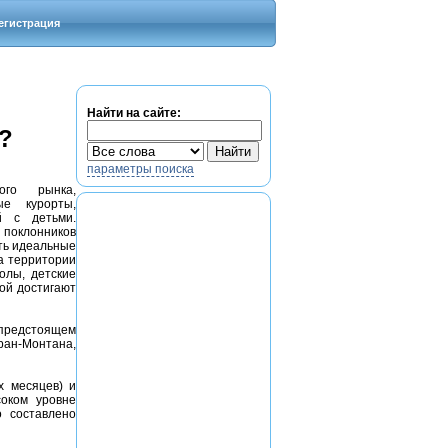
егистрация
Найти на сайте:
?
параметры поиска
ого рынка,
ые курорты,
й с детьми.
и поклонников
ть идеальные
а территории
олы, детские
рой достигают
предстоящем
ран-Монтана,
х месяцев) и
соком уровне
о составлено