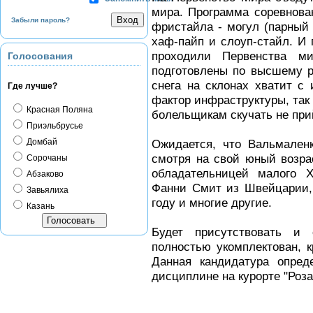
мира. Программа соревнова
Забыли пароль?
фристайла - могул (парный 
хаф-пайп и слоуп-стайл. И
проходили Первенства м
Голосования
подготовлены по высшему ра
снега на склонах хватит с 
Где лучше?
фактор инфраструктуры, так 
Красная Поляна
болельщикам скучать не при
Приэльбрусье
Домбай
Ожидается, что Вальмален
смотря на свой юный возра
Сорочаны
обладательницей малого Х
Абзаково
Фанни Смит из Швейцарии,
Завьялиха
году и многие другие.
Казань
Будет присутствовать и
полностью укомплектован, к
Данная кандидатура опред
дисциплине на курорте "Роза