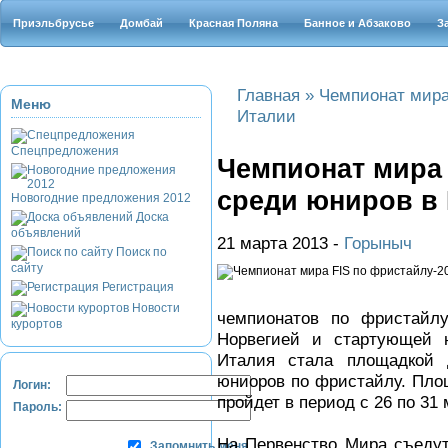
Приэльбрусье
Домбай
Красная Поляна
Банное и Абзаково
З
Главная
»
Чемпионат мира
Меню
Италии
Спецпредложения
Чемпионат мира 
среди юниров в
Новогодние предложения 2012
Доска
объявлений
21 марта 2013 -
Горыныч
Поиск по
сайту
Регистрация
Новости
чемпионатов по фристайл
курортов
Норвегией и стартующей 
Италия стала площадкой 
юниоров по фристайлу. Площ
Логин:
пройдет в период с 26 по 31
Пароль:
На Первенство Мира съеду
Запомнить меня