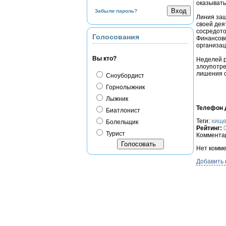
оказывать
Забыли пароль?
Линия защ
своей дея
сосредото
Голосования
Финансово
организац
Вы кто?
Неделей р
злоупотре
лишения 
Сноубордист
Горнолыжник
Лыжник
Телефон д
Биатлонист
Теги:
хищ
Болельщик
Рейтинг:
Турист
Комментар
Нет комме
Добавить