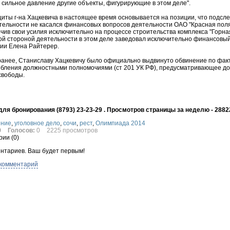
 сильное давление другие объекты, фигурирующие в этом деле".
иты г-на Хацкевича в настоящее время основывается на позиции, что подсл
тельности не касался финансовых вопросов деятельности ОАО "Красная поля
чив свои усилия исключительно на процессе строительства комплекса "Горная
й стороной деятельности в этом деле заведовал исключительно финансовы
ии Елена Райтерер.
анее, Станиславу Хацкевичу было официально выдвинуто обвинение по фак
бления должностными полномочиями (ст 201 УК РФ), предусматривающее до
свободы.
ля бронирования (8793) 23-23-29 . Просмотров страницы за неделю - 2882
ение
,
уголовное дело
,
сочи
,
рест
,
Олимпиада 2014
0
Голосов:
0
2225 просмотров
ии (
0
)
нтариев. Ваш будет первым!
 комментарий