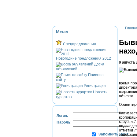
Приэльбрусье
Домбай
Красная Полян
Главн
Меню
Бывш
Спецпредложения
нахо
Новогодние предложения 2012
9 августа 
Доска
объявлений
Поиск по
сайту
время про
Регистрация
директора
вскрывшим
Новости
объекта.
курортов
Ориентиро
Как извес
Логин:
корпораци
карусель"
Пароль:
подследст
отметки 7
Запомнить меня
задержани