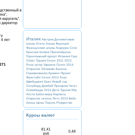
едственный в
на",
 карусель".
й директор
ту
Италия
Австрия
Доломитовые
 4 лет
альпы
Отель
Альпы
Франция
Французские альпы
Андорра
Сочи
Красная поляна
Приэльбрусье
Горнолыжный курорт
Испания
Сша
Спорт
Турция
Сезон 2011 2012
271
Роза хутор
Украина
Сезон 2014
Открытие
Абзаково
Банное
Соревнования
Арамон
Проект
Фристайл
Сезон 2013
Азау
Швейцария
Урал
Новый год
Сноуборд
Домбай
Праздник
Чегет
Олимпиада 2014
Дети
Туризм
Кбр
Аоста
Кубок мира
Карпаты
Открытие сезона
Лето 2013
Вейл
Архыз
Цены
Тироль
Рождество
Курсы валют
81,41
0,48
руб