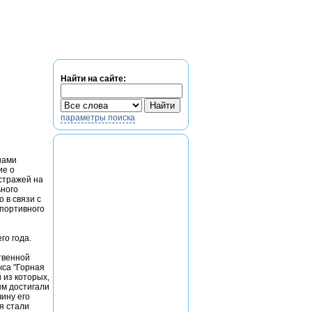
егистрация
Найти на сайте:
параметры поиска
нами
ие о
стражей на
ьного
 в связи с
портивного
го года.
ственной
кса "Горная
 из которых,
ым достигали
чину его
я стали