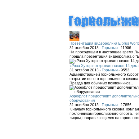
Презентация видеоролика Elbrus Worl
31 октября 2013 -
Горыныч
-
11906
На проходящем в настоящее время Лыж
прошла презентация видеоролика о "El
«Роза Хутор» открывает сезон 14 дека
31 октября 2013 -
Горыныч
-
9553
Администрацией горнолыжного курорта
открытии нового горнолыжного сезона 
Правда для обычных поклонников...
Аэрофлот предоставит дополнительно
оборудования
31 октября 2013 -
Горыныч
-
17856
К началу горнолыжного сезона, компа
поклонникам горнолыжного спорта. Теп
лицам, направляющимся на горнолыжн