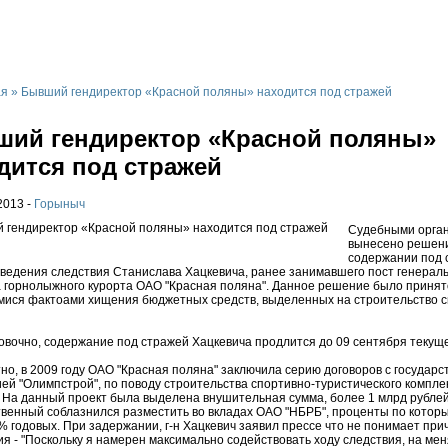
а
Банное и Абзаково
Завьялиха
Другие
Отдых за рубежом
Р
ая
»
Бывший гендиректор «Красной поляны» находится под стражей
ий гендиректор «Красной поляны»
дится под стражей
2013 -
Горыныч
Судебными орга
вынесено решен
содержании под 
ведения следствия Станислава Хацкевича, ранее занимавшего пост генерал
 горнолыжного курорта ОАО "Красная поляна". Данное решение было принято
ися фактоами хищения бюджетных средств, выделенных на строительство с
вочно, содержание под стражей Хацкевича продлится до 09 сентября текуще
тно, в 2009 году ОАО "Красная поляна" заключила серию договоров с государ
ей "Олимпстрой", по поводу строительства спортивно-туристического компле
. На данный проект была выделена внушительная сумма, более 1 млрд рублей
венный соблазнился разместить во вкладах ОАО "НБРБ", проценты по котор
% годовых. При задержании, г-н Хацкевич заявил прессе что не понимает при
я - "Поскольку я намерен максимально содействовать ходу следствия, на мен