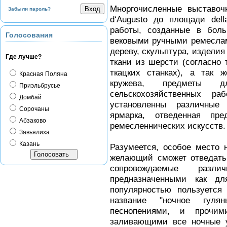
Мноргочисленные выставоч
Забыли пароль?
d‘Augusto до площади dell
работы, созданные в боль
Голосования
вековыми ручными ремеслам
дереву, скульптура, изделия
Где лучше?
ткани из шерсти (согласно
ткацких станках), а так 
Красная Поляна
кружева, предметы дл
Приэльбрусье
сельскохозяйственных р
Домбай
установленны различные 
Сорочаны
ярмарка, отведенная пр
Абзаково
ремесленнических искусств.
Завьялиха
Казань
Разумеется, особое место 
желающий сможет отведать 
сопровождаемые разли
предназначенными как д
популярностью пользуется
название "ночное гулян
песнопениями, и прочи
заливающими все ночные 