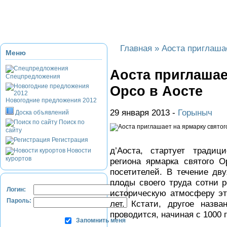
Приэльбрусье
Домбай
Красная Поляна
Банное и Абзаково
З
Главная
»
Аоста приглашае
Меню
Аоста приглашае
Спецпредложения
Орсо в Аосте
Новогодние предложения 2012
29 января 2013 -
Горыныч
Доска объявлений
Поиск по
сайту
Регистрация
д’Аоста, стартует традиц
Новости
курортов
региона ярмарка святого 
посетителей. В течение дву
плоды своего труда сотни 
Логин:
историческую атмосферу эт
Пароль:
лет. Кстати, другое назва
проводится, начиная с 1000 
Запомнить меня