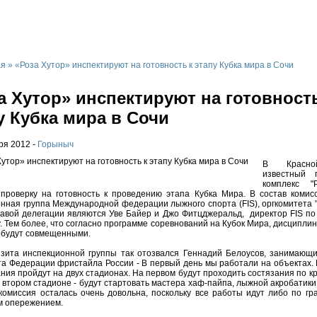
а
Банное и Абзаково
Завьялиха
Другие
Отдых за рубежом
Р
ая
»
«Роза Хутор» инспектируют на готовность к этапу Кубка мира в Сочи
а Хутор» инспектируют на готовность
у Кубка мира в Сочи
ря 2012 -
Горыныч
В Красно
известный 
комплекс "
проверку на готовность к проведению этапа Кубка Мира. В состав комис
нная группа Международной федерации лыжного спорта (FIS), оргкомитета "
авой делегации являются Уве Байер и Джо Фитцджеральд, директор FIS по
. Тем более, что согласно программе соревнований на Кубок Мира, дисципли
 будут совмещенными.
зита инспекционной группы так отозвался Геннадий Белоусов, занимающи
а Федерации фристайла России - В первый день мы работали на объектах. К
ния пройдут на двух стадионах. На первом будут проходить состязания по кр
а втором стадионе - будут стартовать мастера хаф-пайпа, лыжной акробатики
комиссия осталась очень довольна, поскольку все работы идут либо по гра
м опережением.