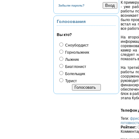
К примеру
Забыли пароль?
- уже раб
работы по
возникае
было пров
Голосования
встал на 
все работ
Вы кто?
На второ
информац
Сноубордист
соревнова
камер на 
Горнолыжник
следует н
показать 
Лыжник
Биатлонист
На трети
работы п
Болельщик
сооружен
руководи
Турист
финансир
обеспечен
блок в ра
этапа Куб
Телефон д
Теги:
фрис
готовност
Рейтинг:
Комментар