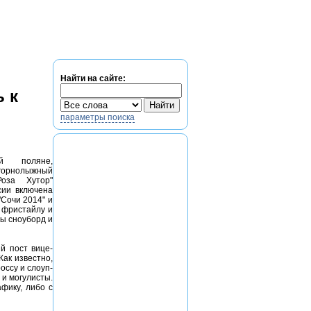
егистрация
Найти на сайте:
 к
параметры поиска
й поляне,
горнолыжный
Роза Хутор"
сии включена
Сочи 2014" и
 фристайлу и
ны сноуборд и
й пост вице-
ак известно,
оссу и слоуп-
 и могулисты.
фику, либо с