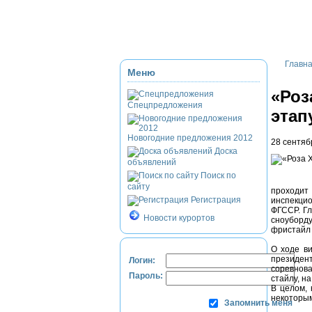
Приэльбрусье
Домбай
Красная Полян
Главн
Меню
«Роз
Спецпредложения
этап
Новогодние предложения 2012
28 сентяб
Доска
объявлений
Поиск по
сайту
проходит 
Регистрация
инспекцио
ФГССР. Гл
Новости курортов
сноуборду
фристайл
О ходе ви
президент
Логин:
соревнова
Пароль:
стайлу, н
В целом, 
некоторы
Запомнить меня