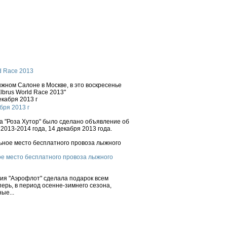
d Race 2013
ном Салоне в Москве, в это воскресенье
brus World Race 2013"
бря 2013 г
 "Роза Хутор" было сделано объявление об
2013-2014 года, 14 декабря 2013 года.
е место бесплатного провоза лыжного
ния "Аэрофлот" сделала подарок всем
ерь, в период осенне-зимнего сезона,
ые...