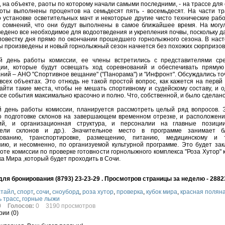
, на объекте, раоты по которому начали самыми последними, - на трассе для
оты выполнены процентов на семьдесят пять - восемьдесят. На части тр
 установке осветительных мачт и некоторые другие чисто технические рабо
т сомнений, что они будут выполнены в самое ближайшее время. На могу
едено все необходимое для водоотведения и укрепления почвы, поскольку д
повестку дня прямо по окончании прошедшего горнолыжного сезона. В нас
ы произведены и новый горнолыжный сезон начнется без похожих сюрпризов
й день работы комиссии, ее члены встретились с представителями ср
ии, которые будут освещать ход соревнований и обеспечивать прямую
ний – АНО "Спортивное вещание" ("Панорама") и "Инфронт". Обсуждались то
всех объектах. Это отнюдь не такой простой вопрос, как кажется на первй 
айти такие места, чтобы не мешать спортивному и судейскому составу, и 
все события максимально красочно и полно. Что, собственной, и было сделано
й день работы комиссии, планируется рассмотреть целый ряд вопросов. 
о подготовке склонов на завершающем временном отрезке, и расположен
ий, и организационная структура, и персоналии на главные позиции 
тели склонов и др.). Значительное место в программе занимает 
ованию, транспортировке, размещению, питанию, медицинскому и 
ию, и несомненно, по организуемой культурной программе. Это будет за
боте комиссии по проверке готовности горнолыжного комплекса "Роза Хутор"
ка Мира ,который будет проходить в Сочи.
ля бронирования (8793) 23-23-29 . Просмотров страницы за неделю - 2882
тайл
,
спорт
,
сочи
,
сноуборд
,
роза хутор
,
проверка
,
кубок мира
,
красная полян
ь трасс
,
горные лыжи
0
Голосов:
0
3190 просмотров
ии (
0
)