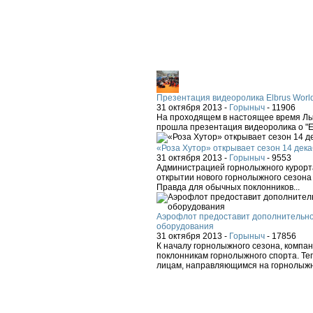
Презентация видеоролика Elbrus Worl
31 октября 2013 -
Горыныч
-
11906
На проходящем в настоящее время Лыж
прошла презентация видеоролика о "El
«Роза Хутор» открывает сезон 14 дека
31 октября 2013 -
Горыныч
-
9553
Администрацией горнолыжного курорта
открытии нового горнолыжного сезона 
Правда для обычных поклонников...
Аэрофлот предоставит дополнительно
оборудования
31 октября 2013 -
Горыныч
-
17856
К началу горнолыжного сезона, компа
поклонникам горнолыжного спорта. Теп
лицам, направляющимся на горнолыжн