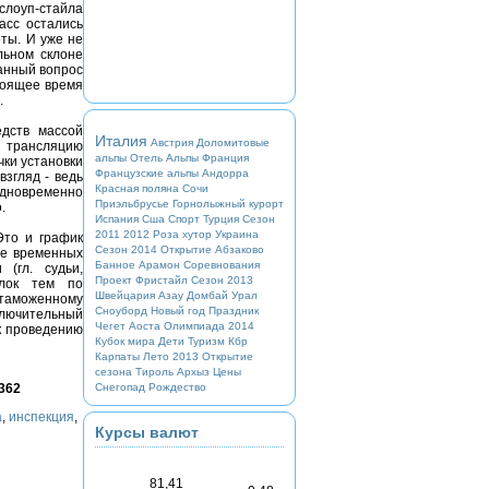
 слоуп-стайла
асс остались
ты. И уже не
льном склоне
анный вопрос
тоящее время
.
едств массой
Италия
Австрия
Доломитовые
 трансляцию
альпы
Отель
Альпы
Франция
чки установки
Французские альпы
Андорра
взгляд - ведь
Красная поляна
Сочи
одновременно
Приэльбрусье
Горнолыжный курорт
.
Испания
Сша
Спорт
Турция
Сезон
2011 2012
Роза хутор
Украина
Это и график
Сезон 2014
Открытие
Абзаково
ие временных
Банное
Арамон
Соревнования
(гл. судьи,
Проект
Фристайл
Сезон 2013
блок тем по
Швейцария
Азау
Домбай
Урал
таможенному
Сноуборд
Новый год
Праздник
ключительный
Чегет
Аоста
Олимпиада 2014
 к проведению
Кубок мира
Дети
Туризм
Кбр
Карпаты
Лето 2013
Открытие
сезона
Тироль
Архыз
Цены
Снегопад
Рождество
362
а
,
инспекция
,
Курсы валют
81,41