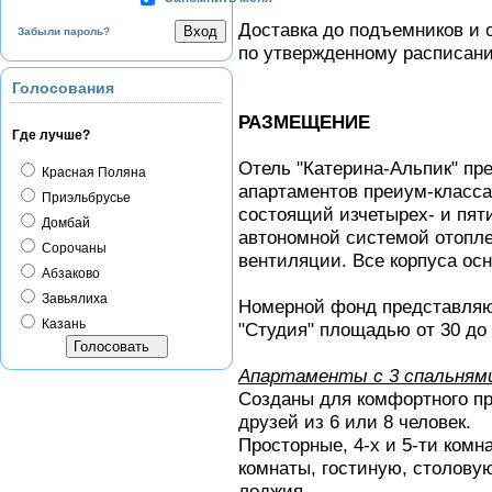
Доставка до подъемников и 
Забыли пароль?
по утвержденному расписан
Голосования
РАЗМЕЩЕНИЕ
Где лучше?
Отель "Катерина-Альпик" пр
Красная Поляна
апартаментов преиум-класса
Приэльбрусье
состоящий изчетырех- и пят
Домбай
автономной системой отопл
Сорочаны
вентиляции. Все корпуса о
Абзаково
Завьялиха
Номерной фонд представляют
Казань
"Студия" площадью от 30 до 
Апартаменты с 3 спальням
Созданы для комфортного п
друзей из 6 или 8 человек.
Просторные, 4-х и 5-ти ком
комнаты, гостиную, столовую
лоджия.