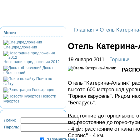
Приэльбрусье
Домбай
Красная Поляна
Банное и Абзаково
З
Главная
»
Отель Катерина
Меню
Отель Катерина
Спецпредложения
19 января 2011 -
Горыныч
Новогодние предложения 2012
Доска
РАСП
объявлений
Поиск по
Отель "Катерина-Альпик" рас
сайту
высоте 600 метров над уровн
Регистрация
"Горная карусель". Рядом на
Новости
курортов
"Беларусь".
Расстояние до горнолыжного 
Логин:
км; расстояние до горно-тур
Пароль:
- 4 км; расстояние от канатн
Сервис" - 4 км.
Запомнить меня