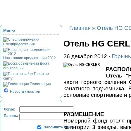
Приэльбрусье
Домбай
Красная Поляна
Банное и Абзаково
З
Главная
»
Отель HG C
Меню
Отель HG CER
Спецпредложения
26 декабря 2012 -
Горын
Новогодние предложения 2012
Доска
объявлений
РАСПОЛ
Поиск по
Отель "H
сайту
части горного селения 
Регистрация
канатного подъемника. 
Новости курортов
основные спортивные и 
Логин:
РАЗМЕЩЕНИЕ
Пароль:
Номерной фонд отеля п
категории 3 звезды, вы
Запомнить меня