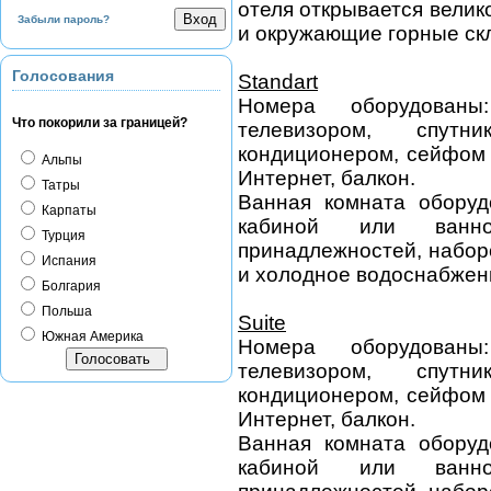
отеля открывается вели
Забыли пароль?
и окружающие горные ск
Голосования
Standart
Номера оборудованы
Что покорили за границей?
телевизором, спут
кондиционером, сейфом 
Альпы
Интернет, балкон.
Татры
Ванная комната оборуд
Карпаты
кабиной или ванно
Турция
принадлежностей, наборо
Испания
и холодное водоснабжен
Болгария
Польша
Suite
Южная Америка
Номера оборудованы
телевизором, спут
кондиционером, сейфом 
Интернет, балкон.
Ванная комната оборуд
кабиной или ванно