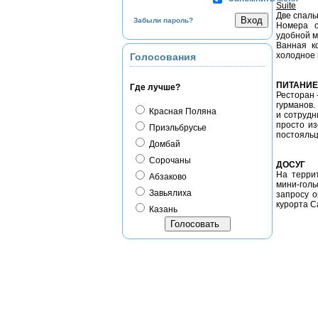
Suite
Две спаль
Забыли пароль?
Номера о
удобной 
Ванная к
холодное 
Голосования
ПИТАНИЕ
Где лучше?
Ресторан 
гурманов.
Красная Поляна
и сотрудн
просто из
Приэльбрусье
постояльц
Домбай
Сорочаны
ДОСУГ
На террит
Абзаково
мини-голь
Завьялиха
запросу 
курорта С
Казань