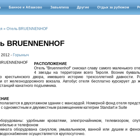
а
Банное и Абзаково
Завьялиха
Другие
Отдых за рубежом
Р
ая
»
Отель BRUENNENHOF
ль BRUENNENHOF
 2012 -
Горыныч
РАСПОЛОЖЕНИЕ
Отель "Bruennenhof" снискал славу самого маленького от
4 звезды на территории всего Тироля. Возник буквал
го крестьянского двора, имевшего историю трехсоллетней давности. Р
и от железнодорожного вокзала. Автобус отеля бесплатно курсирует до ж
станций канатного подъемника.
ЕНИЕ
полагается в двухэтажном здании с мансардой. Номерной фонд отеля предст
 с одноместным и двухместным размещением категрии Standart и Suite
борудованы: удобными кроватями, электрочайником, телевизором, спу
мебелью и телефоном
омната оборудована санузлом, умывальником, ванной или душем и фено
водоснабжение осуществляется круглосуточно.