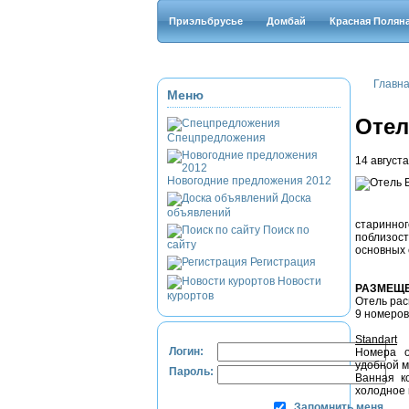
Приэльбрусье
Домбай
Красная Полян
Главн
Меню
Оте
Спецпредложения
14 августа
Новогодние предложения 2012
Доска
объявлений
старинно
Поиск по
поблизост
сайту
основных 
Регистрация
Новости
РАЗМЕЩ
курортов
Отель рас
9 номеров
Standart
Логин:
Номера о
удобной 
Пароль:
Ванная к
холодное 
Запомнить меня