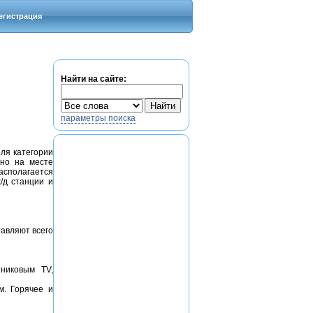
егистрация
Найти на сайте:
параметры поиска
еля категории
ьно на месте
асполагается
/д станции и
авляют всего
тниковым TV,
м. Горячее и