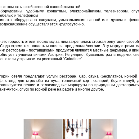
ные комнаты с собственной ванной комнатой
борудованы: удобными кроватями, электрочайником, телевизором, спу
мебелью и телефоном
омната оборудована санузлом, умывальником, ванной или душем и фено
водоснабжение осуществляется круглосуточно.
- это гордость отеля, поскольку за ним закрепилась стойкая репутация своео
 Сюда стремятся попасть многие за пределами Австрии. Эту марку стремятс
ики ресторана - поставщиками продуктов являются местные фермеры, а вин
обилует лучшими винами Австрии. Регулярно, буквально раз в неделю, сп
ев отеля устраивается роскошный "Galadiner".
ории отеля предлагают услуги ресторан, бар, сауна (бесплатно), ночной к
ф, стенд для стрельбы из лука, теннисный корт, солярий, боулинг-клуб, д
организуются пешие и велосипедные маршруты по природным достоприме
ант-Антон, спуск по горной реке на рафте и многое другое.