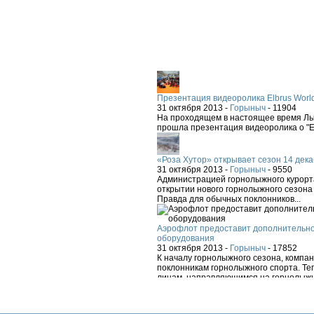
Презентация видеоролика Elbrus Worl
31 октября 2013 -
Горыныч
-
11904
На проходящем в настоящее время Лыж
прошла презентация видеоролика о "El
«Роза Хутор» открывает сезон 14 дека
31 октября 2013 -
Горыныч
-
9550
Администрацией горнолыжного курорта
открытии нового горнолыжного сезона 
Правда для обычных поклонников...
Аэрофлот предоставит дополнительно
оборудования
31 октября 2013 -
Горыныч
-
17852
К началу горнолыжного сезона, компа
поклонникам горнолыжного спорта. Теп
лицам, направляющимся на горнолыжн