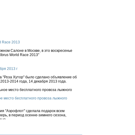
d Race 2013
ном Салоне в Москве, в это воскресенье
brus World Race 2013"
бря 2013 г
 "Роза Хутор" было сделано объявление об
2013-2014 года, 14 декабря 2013 года.
е место бесплатного провоза лыжного
ния "Аэрофлот" сделала подарок всем
ерь, в период осенне-зимнего сезона,
ые...