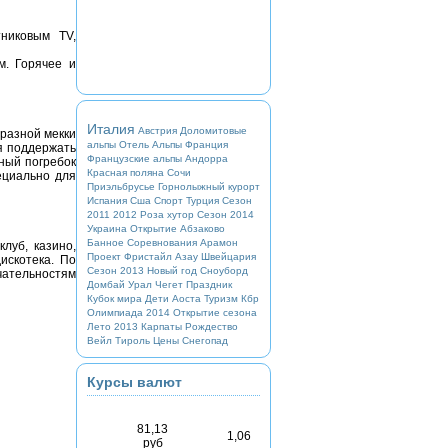
тниковым TV,
м. Горячее и
Италия
Австрия
Доломитовые
бразной мекки
альпы
Отель
Альпы
Франция
я поддержать
Французские альпы
Андорра
ный погребок
Красная поляна
Сочи
ециально для
Приэльбрусье
Горнолыжный курорт
Испания
Сша
Спорт
Турция
Сезон
2011 2012
Роза хутор
Сезон 2014
Украина
Открытие
Абзаково
Банное
Соревнования
Арамон
луб, казино,
Проект
Фристайл
Азау
Швейцария
искотека. По
Сезон 2013
Новый год
Сноуборд
чательностям
Домбай
Урал
Чегет
Праздник
Кубок мира
Дети
Аоста
Туризм
Кбр
Олимпиада 2014
Открытие сезона
Лето 2013
Карпаты
Рождество
Вейл
Тироль
Цены
Снегопад
Курсы валют
81,13
1,06
руб