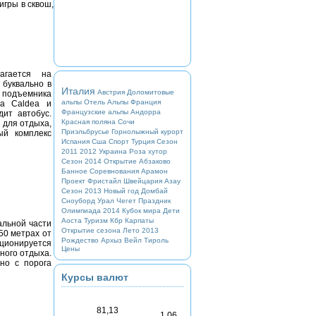
игры в сквош,
лагается на
 буквально в
Италия
Австрия
Доломитовые
подъемника
альпы
Отель
Альпы
Франция
на Caldea и
Французские альпы
Андорра
дит автобус.
Красная поляна
Сочи
 для отдыха,
Приэльбрусье
Горнолыжный курорт
ый комплекс
Испания
Сша
Спорт
Турция
Сезон
2011 2012
Украина
Роза хутор
Сезон 2014
Открытие
Абзаково
Банное
Соревнования
Арамон
Проект
Фристайл
Швейцария
Азау
Сезон 2013
Новый год
Домбай
Сноуборд
Урал
Чегет
Праздник
Олимпиада 2014
Кубок мира
Дети
Аоста
Туризм
Кбр
Карпаты
альной части
Открытие сезона
Лето 2013
 50 метрах от
Рождество
Архыз
Вейл
Тироль
ционируется
Цены
ного отдыха.
но с порога
Курсы валют
81,13
1,06