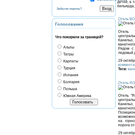
детей, а 
бильярда,
Забыли пароль?
Отель B
Голосования
Отель "
централь
Что покорили за границей?
Канильо
канатно
Альпы
Рядом с
ледовый 
Татры
29 октябр
Карпаты
коммента
Турция
Теги:
кан
Испания
Болгария
Отель R
Польша
Отель "R
Южная Америка
централь
Канильо
канатно
Позицион
возможно
на горн
порога о
29 октябр