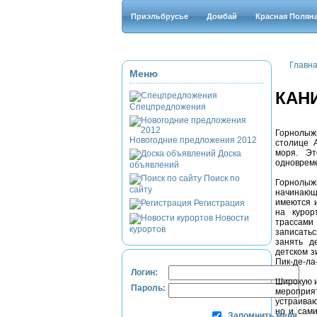
Приэльбрусье
Домбай
Красная Полян
Главн
Меню
КАН
Спецпредложения
Горнолыж
Новогодние предложения 2012
столице 
моря. Эт
Доска
одноврем
объявлений
Поиск по
Горнолы
сайту
начинающ
имеются 
Регистрация
на курор
Новости
трассами
курортов
записатьс
занять д
детском з
Пик-де-ла
Логин:
Широкую и
Пароль:
мероприя
устраиваю
но и сами
Запомнить меня