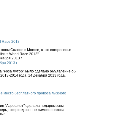
d Race 2013
ном Салоне в Москве, в это воскресенье
brus World Race 2013"
бря 2013 г
 "Роза Хутор" было сделано объявление об
2013-2014 года, 14 декабря 2013 года.
е место бесплатного провоза лыжного
ния "Аэрофлот" сделала подарок всем
ерь, в период осенне-зимнего сезона,
ые...