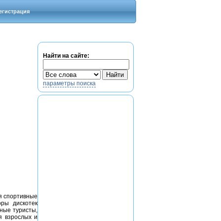
егистрация
Найти на сайте:
параметры поиска
ся спортивные
оры дискотек
ные туристы,
я взрослых и