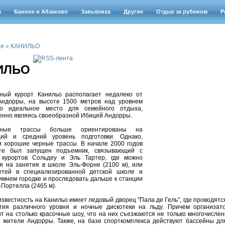
а
Банное и Абзаково
Завьялиха
Другие
Отдых за рубежом
Р
ая
»
КАНИЛЬО
ИЛЬО
ный курорт Канильо располагает недалеко от
Андорры, на высоте 1500 метров над уровнем
о идеальное место для семейного отдыха,
енно являясь своеобразной Ибицей Андорры.
жные трассы больше ориентированы на
ий и средний уровень подготовки. Однако,
и хорошие черные трассы. В начале 2000 годов
те был запущен подъемник, связывающий с
 курортов Сольдеу и Эль Тартер, где можно
я на занятия в школе Эль-Форне (2100 м), или
етей в специализированной детской школе и
имнем городке и проследовать дальше к станции
-Портелла (2465 м).
звестность на Канильо имеет ледовый дворец "Пала де Гель", где проводят
тия различного уровня и ночные дискотеки на льду. Причем организат
т на столько красочные шоу, что на них съезжаются не только многочислен
 жители Андорры. Также, на базе спорткомплекса действуют бассейны дл