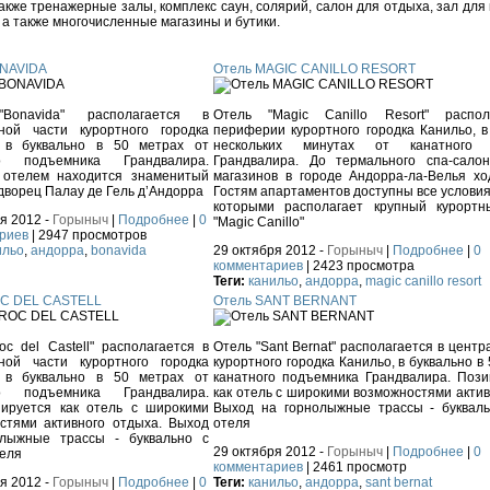
также тренажерные залы, комплекс саун, солярий, салон для отдыха, зал для 
 а также многочисленные магазины и бутики.
ONAVIDA
Отель MAGIC CANILLO RESORT
Bonavida" располагается в
Отель "Magic Canillo Resort" распо
ной части курортного городка
периферии курортного городка Канильо, в
, в буквально в 50 метрах от
нескольких минутах от канатного 
го подъемника Грандвалира.
Грандвалира. До термального спа-сало
 отелем находится знаменитый
магазинов в городе Андорра-ла-Велья хо
дворец Палау де Гель д’Андорра
Гостям апартаментов доступны все условия
которыми располагает крупный курортн
я 2012 -
Горыныч
|
Подробнее
|
0
"Magic Canillo"
риев
| 2947 просмотров
ильо
,
андорра
,
bonavida
29 октября 2012 -
Горыныч
|
Подробнее
|
0
комментариев
| 2423 просмотра
Теги:
канильо
,
андорра
,
magic canillo resort
OC DEL CASTELL
Отель SANT BERNANT
oc del Castell" располагается в
Отель "Sant Bernat" располагается в центр
ной части курортного городка
курортного городка Канильо, в буквально в
, в буквально в 50 метрах от
канатного подъемника Грандвалира. Пози
го подъемника Грандвалира.
как отель с широкими возможностями актив
ируется как отель с широкими
Выход на горнолыжные трассы - букваль
стями активного отдыха. Выход
отеля
олыжные трассы - буквально с
29 октября 2012 -
Горыныч
|
Подробнее
|
0
теля
комментариев
| 2461 просмотр
я 2012 -
Горыныч
|
Подробнее
|
0
Теги:
канильо
,
андорра
,
sant bernat