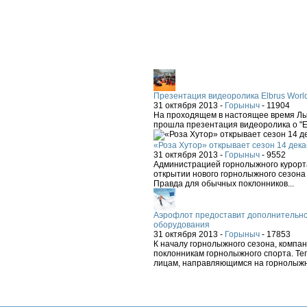
Презентация видеоролика Elbrus Worl
31 октября 2013 -
Горыныч
-
11904
На проходящем в настоящее время Лыж
прошла презентация видеоролика о "El
«Роза Хутор» открывает сезон 14 дека
31 октября 2013 -
Горыныч
-
9552
Администрацией горнолыжного курорта
открытии нового горнолыжного сезона 
Правда для обычных поклонников...
Аэрофлот предоставит дополнительно
оборудования
31 октября 2013 -
Горыныч
-
17853
К началу горнолыжного сезона, компа
поклонникам горнолыжного спорта. Теп
лицам, направляющимся на горнолыжн